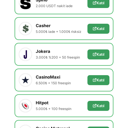
Katıl
2.000 USDT nakit iade
Casher
Katıl
5.000₺ iade + 1.000₺ risksiz
Jokera
Katıl
3.000₺ %200 + 50 freespin
CasinoMaxi
Katıl
6.500₺ + 150 freespin
Hitpot
Katıl
5.000₺ + 100 freespin