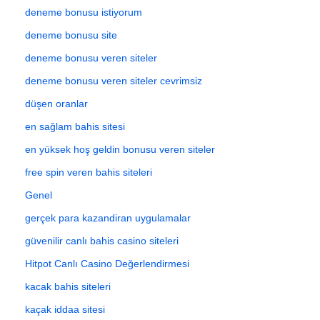
deneme bonusu istiyorum
deneme bonusu site
deneme bonusu veren siteler
deneme bonusu veren siteler cevrimsiz
düşen oranlar
en sağlam bahis sitesi
en yüksek hoş geldin bonusu veren siteler
free spin veren bahis siteleri
Genel
gerçek para kazandiran uygulamalar
güvenilir canlı bahis casino siteleri
Hitpot Canlı Casino Değerlendirmesi
kacak bahis siteleri
kaçak iddaa sitesi