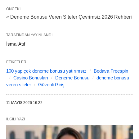
ÖNCEKI
« Deneme Bonusu Veren Siteler Çevrimsiz 2026 Rehberi
TARAFINDAN YAYINLANDI
İsmailAtıf
ETIKETLER:
100 yap çek deneme bonusu yatırımsız
Bedava Freespin
Casino Bonusları
Deneme Bonusu
deneme bonusu
veren siteler
Güvenli Giriş
11 MAYIS 2026 16:22
İLGILI YAZI