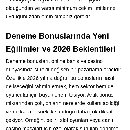
olduğundan ve varsa minimum çekim limitlerine
uyduğunuzdan emin olmanız gerekir.
Deneme Bonuslarında Yeni
Eğilimler ve 2026 Beklentileri
Deneme bonusları, online bahis ve casino
dünyasında sürekli değişen bir pazarlama aracıdır.
Özellikle 2026 yılına doğru, bu bonusların nasıl
gelişeceğini tahmin etmek, hem sektör hem de
oyuncular için büyük önem taşıyor. Artık bonus
miktarından çok, onların nerelerde kullanılabildiği
ve ne kadar esneklik sunduğu daha çok dikkat
çekiyor. Örneğin, belirli slot oyunları veya canlı
casino masaları için özel olarak sunulan deneme