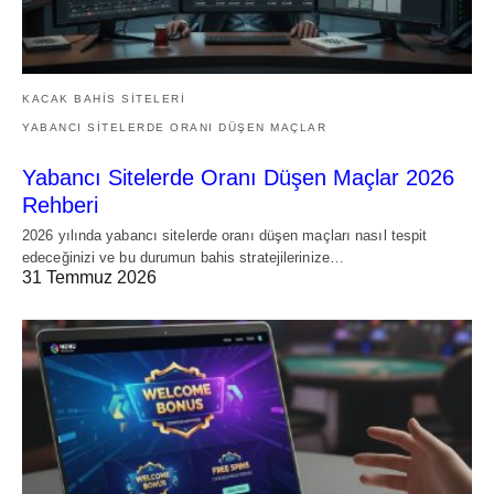
KACAK BAHIS SITELERI
YABANCI SITELERDE ORANI DÜŞEN MAÇLAR
Yabancı Sitelerde Oranı Düşen Maçlar 2026
Rehberi
2026 yılında yabancı sitelerde oranı düşen maçları nasıl tespit
edeceğinizi ve bu durumun bahis stratejilerinize…
31 Temmuz 2026