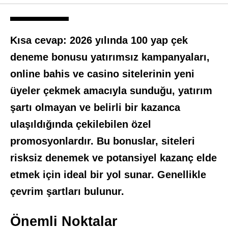
Kısa cevap:
2026 yılında 100 yap çek
deneme bonusu yatırımsız kampanyaları,
online bahis ve casino sitelerinin yeni
üyeler çekmek amacıyla sunduğu, yatırım
şartı olmayan ve belirli bir kazanca
ulaşıldığında çekilebilen özel
promosyonlardır. Bu bonuslar, siteleri
risksiz denemek ve potansiyel kazanç elde
etmek için ideal bir yol sunar. Genellikle
çevrim şartları bulunur.
Önemli Noktalar