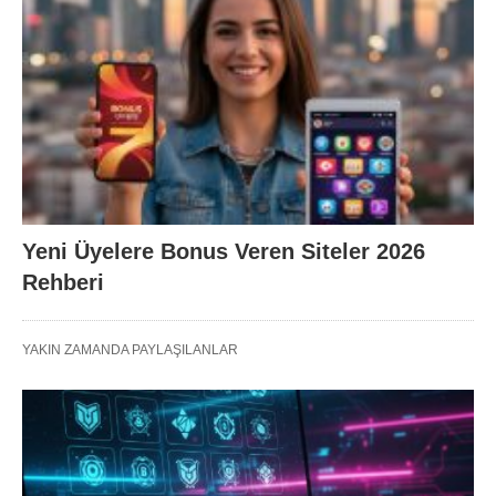
Yeni Üyelere Bonus Veren Siteler 2026
Rehberi
YAKIN ZAMANDA PAYLAŞILANLAR