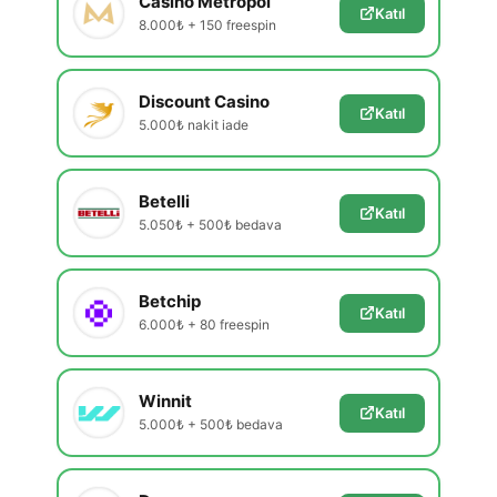
Casino Metropol
Katıl
8.000₺ + 150 freespin
Discount Casino
Katıl
5.000₺ nakit iade
Betelli
Katıl
5.050₺ + 500₺ bedava
Betchip
Katıl
6.000₺ + 80 freespin
Winnit
Katıl
5.000₺ + 500₺ bedava