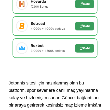
Hovarda
Katıl
%300 Bonus
Betroad
Katıl
4.000₺ + 1.000₺ bedava
Rexbet
Katıl
3.000₺ + 1.500₺ bedava
Jetbahis sitesi için hazırlanmış olan bu
platform, spor severlere canlı maç yayınlarına
kolay ve hızlı erişim sunar. Güncel bağlantıları
bir araya getirerek kesintisiz maç izleme imkânı