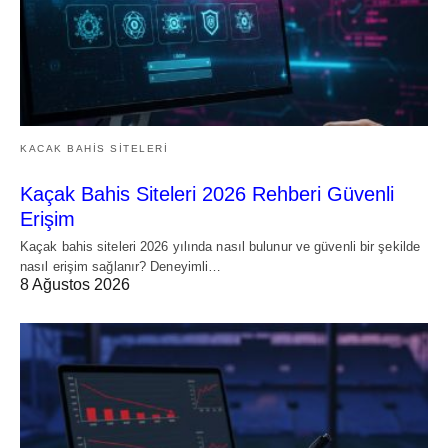
KACAK BAHIS SITELERI
Kaçak Bahis Siteleri 2026 Rehberi Güvenli
Erişim
Kaçak bahis siteleri 2026 yılında nasıl bulunur ve güvenli bir şekilde
nasıl erişim sağlanır? Deneyimli…
8 Ağustos 2026