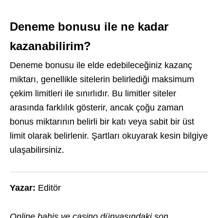
Deneme bonusu ile ne kadar
kazanabilirim?
Deneme bonusu ile elde edebileceğiniz kazanç
miktarı, genellikle sitelerin belirlediği maksimum
çekim limitleri ile sınırlıdır. Bu limitler siteler
arasında farklılık gösterir, ancak çoğu zaman
bonus miktarının belirli bir katı veya sabit bir üst
limit olarak belirlenir. Şartları okuyarak kesin bilgiye
ulaşabilirsiniz.
Yazar:
Editör
Online bahis ve casino dünyasındaki son