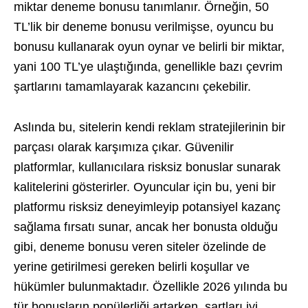
miktar deneme bonusu tanımlanır. Örneğin, 50
TL’lik bir deneme bonusu verilmişse, oyuncu bu
bonusu kullanarak oyun oynar ve belirli bir miktar,
yani 100 TL’ye ulaştığında, genellikle bazı çevrim
şartlarını tamamlayarak kazancını çekebilir.
Aslında bu, sitelerin kendi reklam stratejilerinin bir
parçası olarak karşımıza çıkar. Güvenilir
platformlar, kullanıcılara risksiz bonuslar sunarak
kalitelerini gösterirler. Oyuncular için bu, yeni bir
platformu risksiz deneyimleyip potansiyel kazanç
sağlama fırsatı sunar, ancak her bonusta olduğu
gibi, deneme bonusu veren siteler özelinde de
yerine getirilmesi gereken belirli koşullar ve
hükümler bulunmaktadır. Özellikle 2026 yılında bu
tür bonusların popülerliği artarken, şartları iyi