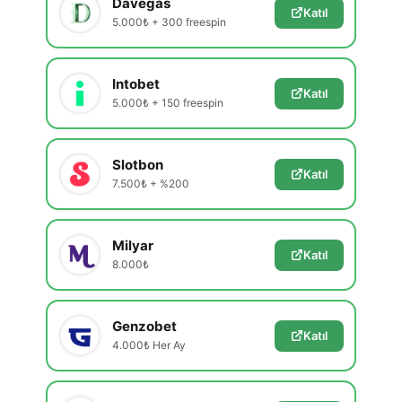
Davegas
Katıl
5.000₺ + 300 freespin
Intobet
Katıl
5.000₺ + 150 freespin
Slotbon
Katıl
7.500₺ + %200
Milyar
Katıl
8.000₺
Genzobet
Katıl
4.000₺ Her Ay