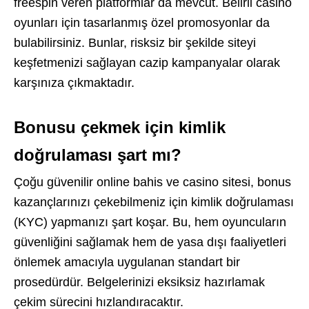
freespin veren platformlar da mevcut. Belirli casino
oyunları için tasarlanmış özel promosyonlar da
bulabilirsiniz. Bunlar, risksiz bir şekilde siteyi
keşfetmenizi sağlayan cazip kampanyalar olarak
karşınıza çıkmaktadır.
Bonusu çekmek için kimlik
doğrulaması şart mı?
Çoğu güvenilir online bahis ve casino sitesi, bonus
kazançlarınızı çekebilmeniz için kimlik doğrulaması
(KYC) yapmanızı şart koşar. Bu, hem oyuncuların
güvenliğini sağlamak hem de yasa dışı faaliyetleri
önlemek amacıyla uygulanan standart bir
prosedürdür. Belgelerinizi eksiksiz hazırlamak
çekim sürecini hızlandıracaktır.