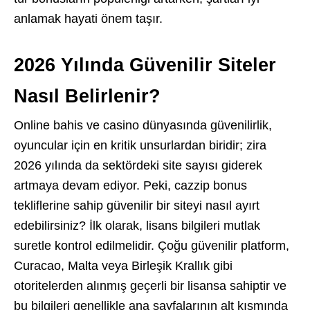
anlamak hayati önem taşır.
2026 Yılında Güvenilir Siteler
Nasıl Belirlenir?
Online bahis ve casino dünyasında güvenilirlik,
oyuncular için en kritik unsurlardan biridir; zira
2026 yılında da sektördeki site sayısı giderek
artmaya devam ediyor. Peki, cazzip bonus
tekliflerine sahip güvenilir bir siteyi nasıl ayırt
edebilirsiniz? İlk olarak, lisans bilgileri mutlak
suretle kontrol edilmelidir. Çoğu güvenilir platform,
Curacao, Malta veya Birleşik Krallık gibi
otoritelerden alınmış geçerli bir lisansa sahiptir ve
bu bilgileri genellikle ana sayfalarının alt kısmında