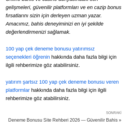
gelişmeleri, güvenilir platformları ve en cazip bonus
fırsatlarını sizin için derleyen uzman yazar.
Amacımız, bahis deneyiminizi en iyi şekilde
değerlendirmenizi sağlamak.
100 yap çek deneme bonusu yatırımsız
seçenekleri öğrenin
hakkında daha fazla bilgi için
ilgili rehberimize göz atabilirsiniz.
yatırım şartsız 100 yap çek deneme bonusu veren
platformlar
hakkında daha fazla bilgi için ilgili
rehberimize göz atabilirsiniz.
SONRAKI
Deneme Bonusu Site Rehberi 2026 — Güvenilir Bahis »