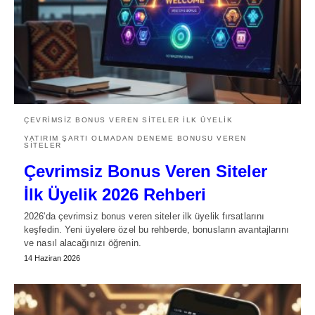
ÇEVRIMSIZ BONUS VEREN SITELER ILK ÜYELIK
YATIRIM ŞARTI OLMADAN DENEME BONUSU VEREN
SITELER
Çevrimsiz Bonus Veren Siteler
İlk Üyelik 2026 Rehberi
2026'da çevrimsiz bonus veren siteler ilk üyelik fırsatlarını
keşfedin. Yeni üyelere özel bu rehberde, bonusların avantajlarını
ve nasıl alacağınızı öğrenin.
14 Haziran 2026