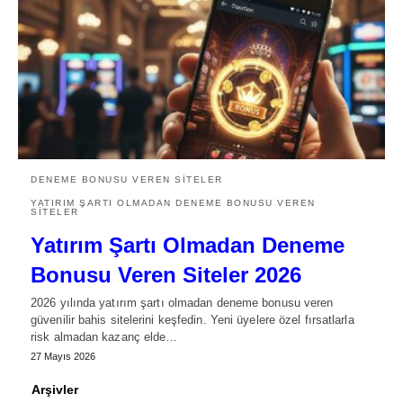
DENEME BONUSU VEREN SITELER
YATIRIM ŞARTI OLMADAN DENEME BONUSU VEREN
SITELER
Yatırım Şartı Olmadan Deneme
Bonusu Veren Siteler 2026
2026 yılında yatırım şartı olmadan deneme bonusu veren
güvenilir bahis sitelerini keşfedin. Yeni üyelere özel fırsatlarla
risk almadan kazanç elde…
27 Mayıs 2026
Arşivler