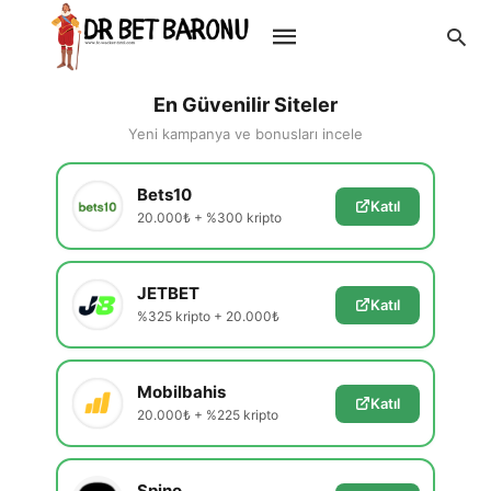
En Güvenilir Siteler
Yeni kampanya ve bonusları incele
Type
your
Bets10
Katıl
searc
20.000₺ + %300 kripto
query
and
hit
enter:
JETBET
Katıl
%325 kripto + 20.000₺
Mobilbahis
Katıl
20.000₺ + %225 kripto
Spino