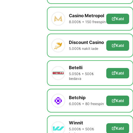
Casino Metropol
Katıl
8.000₺ + 150 freespin
Discount Casino
Katıl
5.000₺ nakit iade
Betelli
Katıl
5.050₺ + 500₺
bedava
Betchip
Katıl
6.000₺ + 80 freespin
Winnit
Katıl
5.000₺ + 500₺