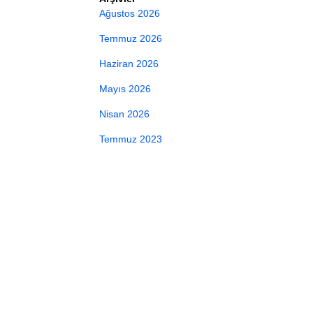
Ağustos 2026
Temmuz 2026
Haziran 2026
Mayıs 2026
Nisan 2026
Temmuz 2023