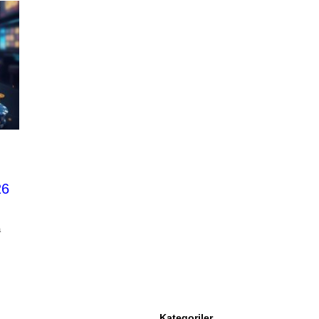
26
a
Kategoriler