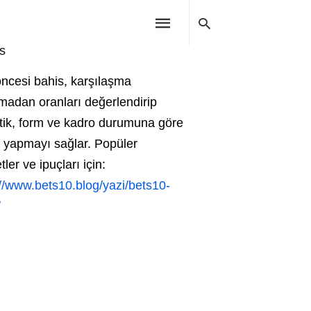
is
ncesi bahis, karşılaşma
madan oranları değerlendirip
Typ
your
istik, form ve kadro durumuna göre
sea
que
 yapmayı sağlar. Popüler
and
ler ve ipuçları için:
hit
ente
://www.bets10.blog/yazi/bets10-
/