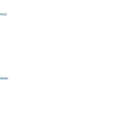
msız
teler