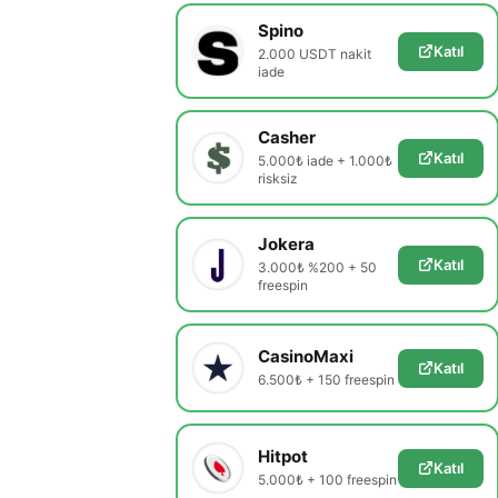
Spino
Katıl
2.000 USDT nakit
iade
Casher
Katıl
5.000₺ iade + 1.000₺
risksiz
Jokera
Katıl
3.000₺ %200 + 50
freespin
CasinoMaxi
Katıl
6.500₺ + 150 freespin
Hitpot
Katıl
5.000₺ + 100 freespin