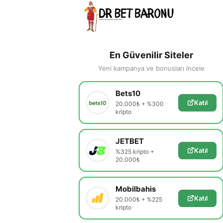
En Güvenilir Siteler
Yeni kampanya ve bonusları incele
Bets10
Katıl
20.000₺ + %300
kripto
JETBET
Katıl
%325 kripto +
20.000₺
Mobilbahis
Katıl
20.000₺ + %225
kripto