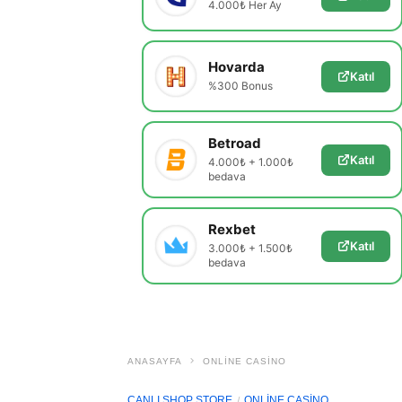
4.000₺ Her Ay
Hovarda
Katıl
%300 Bonus
Betroad
Katıl
4.000₺ + 1.000₺
bedava
Rexbet
Katıl
3.000₺ + 1.500₺
bedava
ANASAYFA
ONLINE CASINO
CANLI SHOP STORE
ONLINE CASINO