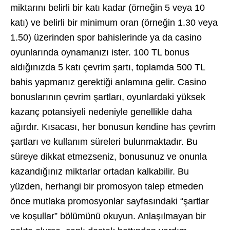
miktarını belirli bir katı kadar (örneğin 5 veya 10
katı) ve belirli bir minimum oran (örneğin 1.30 veya
1.50) üzerinden spor bahislerinde ya da casino
oyunlarında oynamanızı ister. 100 TL bonus
aldığınızda 5 katı çevrim şartı, toplamda 500 TL
bahis yapmanız gerektiği anlamına gelir. Casino
bonuslarının çevrim şartları, oyunlardaki yüksek
kazanç potansiyeli nedeniyle genellikle daha
ağırdır. Kısacası, her bonusun kendine has çevrim
şartları ve kullanım süreleri bulunmaktadır. Bu
süreye dikkat etmezseniz, bonusunuz ve onunla
kazandığınız miktarlar ortadan kalkabilir. Bu
yüzden, herhangi bir promosyon talep etmeden
önce mutlaka promosyonlar sayfasındaki “şartlar
ve koşullar” bölümünü okuyun. Anlaşılmayan bir