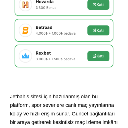
Hovarda
Katıl
%300 Bonus
Betroad
Katıl
4.000₺ + 1.000₺ bedava
Rexbet
Katıl
3.000₺ + 1.500₺ bedava
Jetbahis sitesi için hazırlanmış olan bu
platform, spor severlere canlı maç yayınlarına
kolay ve hızlı erişim sunar. Güncel bağlantıları
bir araya getirerek kesintisiz maç izleme imkânı