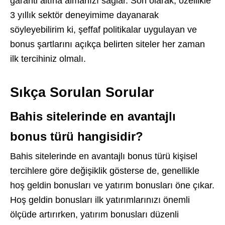
garanti altına almanızı sağlar. Son olarak, özellikle
3 yıllık sektör deneyimime dayanarak
söyleyebilirim ki, şeffaf politikalar uygulayan ve
bonus şartlarını açıkça belirten siteler her zaman
ilk tercihiniz olmalı.
Sıkça Sorulan Sorular
Bahis sitelerinde en avantajlı
bonus türü hangisidir?
Bahis sitelerinde en avantajlı bonus türü kişisel
tercihlere göre değişiklik gösterse de, genellikle
hoş geldin bonusları ve yatırım bonusları öne çıkar.
Hoş geldin bonusları ilk yatırımlarınızı önemli
ölçüde artırırken, yatırım bonusları düzenli