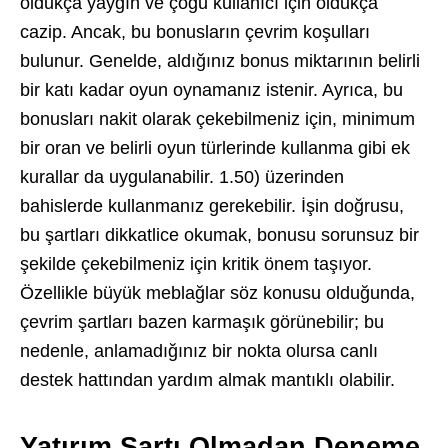
oldukça yaygın ve çoğu kullanıcı için oldukça
cazip. Ancak, bu bonusların çevrim koşulları
bulunur. Genelde, aldığınız bonus miktarının belirli
bir katı kadar oyun oynamanız istenir. Ayrıca, bu
bonusları nakit olarak çekebilmeniz için, minimum
bir oran ve belirli oyun türlerinde kullanma gibi ek
kurallar da uygulanabilir. 1.50) üzerinden
bahislerde kullanmanız gerekebilir. İşin doğrusu,
bu şartları dikkatlice okumak, bonusu sorunsuz bir
şekilde çekebilmeniz için kritik önem taşıyor.
Özellikle büyük meblağlar söz konusu olduğunda,
çevrim şartları bazen karmaşık görünebilir; bu
nedenle, anlamadığınız bir nokta olursa canlı
destek hattından yardım almak mantıklı olabilir.
Yatırım Şartı Olmadan Deneme