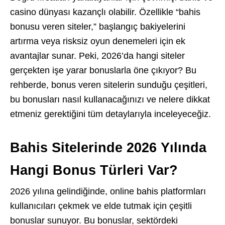
casino dünyası kazançlı olabilir. Özellikle “bahis
bonusu veren siteler,” başlangıç bakiyelerini
artırma veya risksiz oyun denemeleri için ek
avantajlar sunar. Peki, 2026’da hangi siteler
gerçekten işe yarar bonuslarla öne çıkıyor? Bu
rehberde, bonus veren sitelerin sunduğu çeşitleri,
bu bonusları nasıl kullanacağınızı ve nelere dikkat
etmeniz gerektiğini tüm detaylarıyla inceleyeceğiz.
Bahis Sitelerinde 2026 Yılında
Hangi Bonus Türleri Var?
2026 yılına gelindiğinde, online bahis platformları
kullanıcıları çekmek ve elde tutmak için çeşitli
bonuslar sunuyor. Bu bonuslar, sektördeki