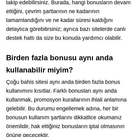
takip edebilirsiniz. Burada, hangi bonusların devam
ettiğini, çevrim şartlarının ne kadarının
tamamlandığını ve ne kadar süresi kaldığını
detaylıca görebilirsiniz; ayrıca bazı sitelerde canlı
destek hattı da size bu konuda yardımcı olabilir.
Birden fazla bonusu aynı anda
kullanabilir miyim?
Çoğu bahis sitesi aynı anda birden fazla bonus
kullanımını kısıtlar. Farklı bonusları aynı anda
kullanmak, promosyon kurallarının ihlali anlamına
gelebilir. Bu durumu engellemek adına, her bir
bonusun kullanım şartlarını dikkatlice okumanız
önemlidir, hak ettiğiniz bonusların iptal olmasının
önüne geçecektir.