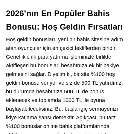
2026’nın En Popüler Bahis
Bonusu: Hoş Geldin Fırsatları
Hoş geldin bonusları, yeni bir bahis sitesine adım
atan oyuncular için en çekici tekliflerden biridir.
Genellikle ilk para yatırma işleminizle birlikte
aktifleşen bu bonuslar, hesabınıza ek bir bakiye
gelmesini sağlar. Diyelim ki, bir site %100 hoş
geldin bonusu veriyor ve siz de 500 TL yatırdınız;
bu durumda hesabınıza 500 TL de bonus
eklenecek ve toplamda 1000 TL ile oyuna
başlayabileceksiniz. Bu, başlangıç sermayenizi
ikiye katlama şansı demektir. Açıkçası, bu tarz
%100 bonuslar online bahis platformlarında