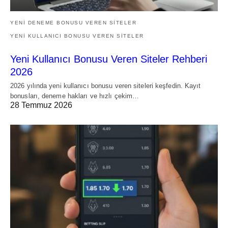
YENI DENEME BONUSU VEREN SITELER
YENI KULLANICI BONUSU VEREN SITELER
Yeni Kullanıcı Bonusu Veren Siteler Rehberi
2026
2026 yılında yeni kullanıcı bonusu veren siteleri keşfedin. Kayıt
bonusları, deneme hakları ve hızlı çekim…
28 Temmuz 2026