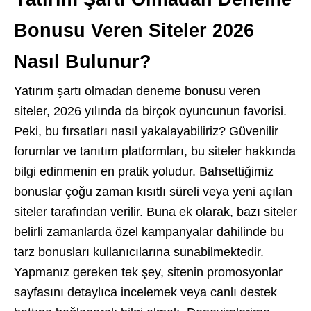
Bonusu Veren Siteler 2026
Nasıl Bulunur?
Yatırım şartı olmadan deneme bonusu veren
siteler, 2026 yılında da birçok oyuncunun favorisi.
Peki, bu fırsatları nasıl yakalayabiliriz? Güvenilir
forumlar ve tanıtım platformları, bu siteler hakkında
bilgi edinmenin en pratik yoludur. Bahsettiğimiz
bonuslar çoğu zaman kısıtlı süreli veya yeni açılan
siteler tarafından verilir. Buna ek olarak, bazı siteler
belirli zamanlarda özel kampanyalar dahilinde bu
tarz bonusları kullanıcılarına sunabilmektedir.
Yapmanız gereken tek şey, sitenin promosyonlar
sayfasını detaylıca incelemek veya canlı destek