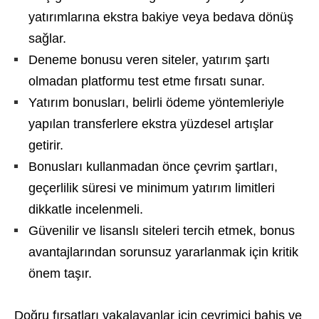
yatırımlarına ekstra bakiye veya bedava dönüş
sağlar.
Deneme bonusu veren siteler, yatırım şartı
olmadan platformu test etme fırsatı sunar.
Yatırım bonusları, belirli ödeme yöntemleriyle
yapılan transferlere ekstra yüzdesel artışlar
getirir.
Bonusları kullanmadan önce çevrim şartları,
geçerlilik süresi ve minimum yatırım limitleri
dikkatle incelenmeli.
Güvenilir ve lisanslı siteleri tercih etmek, bonus
avantajlarından sorunsuz yararlanmak için kritik
önem taşır.
Doğru fırsatları yakalayanlar için çevrimiçi bahis ve