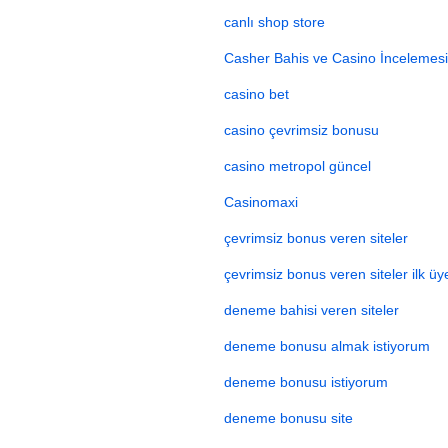
canlı shop store
Casher Bahis ve Casino İncelemesi
casino bet
casino çevrimsiz bonusu
casino metropol güncel
Casinomaxi
çevrimsiz bonus veren siteler
çevrimsiz bonus veren siteler ilk üye
deneme bahisi veren siteler
deneme bonusu almak istiyorum
deneme bonusu istiyorum
deneme bonusu site