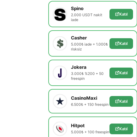
Spino
Katıl
2.000 USDT nakit
iade
Casher
Katıl
5.000₺ iade + 1.000₺
risksiz
Jokera
Katıl
3.000₺ %200 + 50
freespin
CasinoMaxi
Katıl
6.500₺ + 150 freespin
Hitpot
Katıl
5.000₺ + 100 freespin