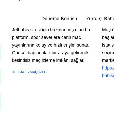
Deneme Bonusu
Yurtdışı Bah
Jetbahis sitesi için hazırlanmış olan bu
Maç ö
platform, spor severlere canlı maç
başla
yayınlarına kolay ve hızlı erişim sunar.
istat
Güncel bağlantıları bir araya getirerek
seçim
kesintisiz maç izleme imkânı sağlar.
market
https
JETBAHİS MAÇ İZLE
bahis