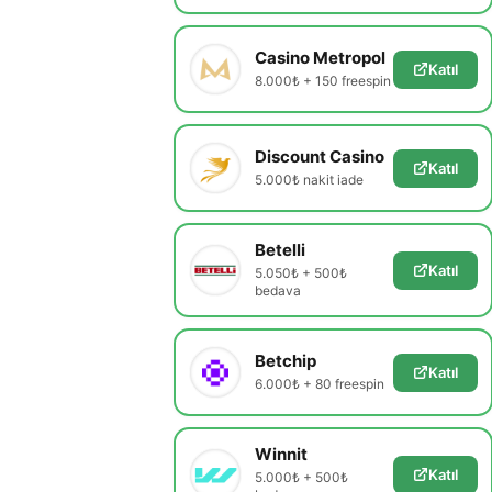
Casino Metropol
Katıl
8.000₺ + 150 freespin
Discount Casino
Katıl
5.000₺ nakit iade
Betelli
Katıl
5.050₺ + 500₺
bedava
Betchip
Katıl
6.000₺ + 80 freespin
Winnit
Katıl
5.000₺ + 500₺