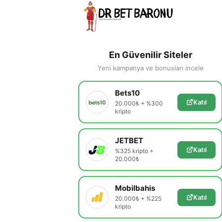
En Güvenilir Siteler
Yeni kampanya ve bonusları incele
Bets10
Katıl
20.000₺ + %300
kripto
JETBET
Katıl
%325 kripto +
20.000₺
Mobilbahis
Katıl
20.000₺ + %225
kripto