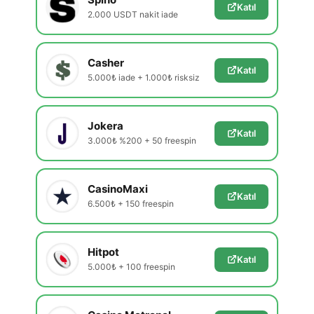
Katıl
2.000 USDT nakit iade
Casher
Katıl
5.000₺ iade + 1.000₺ risksiz
Jokera
Katıl
3.000₺ %200 + 50 freespin
CasinoMaxi
Katıl
6.500₺ + 150 freespin
Hitpot
Katıl
5.000₺ + 100 freespin