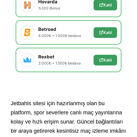
Hovarda
Katıl
%300 Bonus
Betroad
Katıl
4.000₺ + 1.000₺ bedava
Rexbet
Katıl
3.000₺ + 1.500₺ bedava
Jetbahis sitesi için hazırlanmış olan bu
platform, spor severlere canlı maç yayınlarına
kolay ve hızlı erişim sunar. Güncel bağlantıları
bir araya getirerek kesintisiz maç izleme imkânı