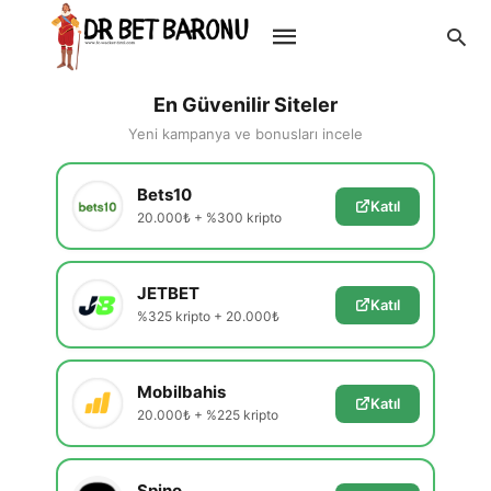
En Güvenilir Siteler
Yeni kampanya ve bonusları incele
Type
your
Bets10
Katıl
searc
20.000₺ + %300 kripto
query
and
hit
enter:
JETBET
Katıl
%325 kripto + 20.000₺
Mobilbahis
Katıl
20.000₺ + %225 kripto
Spino