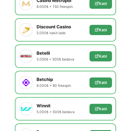
Casino Metropol
Katıl
8.000₺ + 150 freespin
Discount Casino
Katıl
5.000₺ nakit iade
Betelli
Katıl
5.050₺ + 500₺ bedava
Betchip
Katıl
6.000₺ + 80 freespin
Winnit
Katıl
5.000₺ + 500₺ bedava