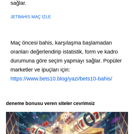
sağlar.
JETBAHİS MAÇ İZLE
Maç öncesi bahis, karşılaşma başlamadan
oranları değerlendirip istatistik, form ve kadro
durumuna göre seçim yapmayı sağlar. Popüler
marketler ve ipuçları için:
https://www.bets10.blog/yazi/bets10-bahis/
deneme bonusu veren siteler cevrimsiz