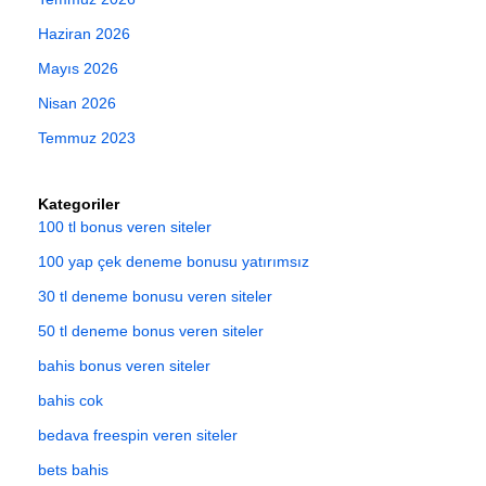
Haziran 2026
Mayıs 2026
Nisan 2026
Temmuz 2023
Kategoriler
100 tl bonus veren siteler
100 yap çek deneme bonusu yatırımsız
30 tl deneme bonusu veren siteler
50 tl deneme bonus veren siteler
bahis bonus veren siteler
bahis cok
bedava freespin veren siteler
bets bahis