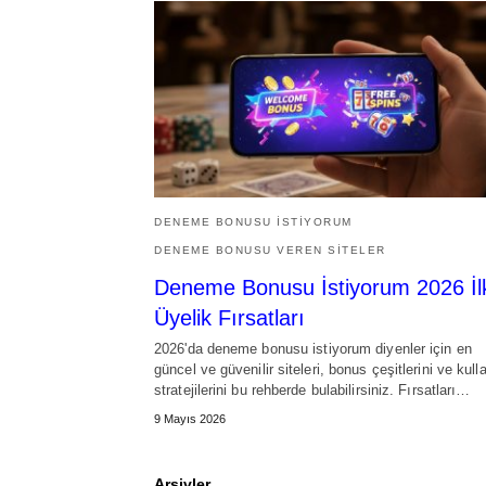
DENEME BONUSU ISTIYORUM
DENEME BONUSU VEREN SITELER
Deneme Bonusu İstiyorum 2026 İl
Üyelik Fırsatları
2026'da deneme bonusu istiyorum diyenler için en
güncel ve güvenilir siteleri, bonus çeşitlerini ve kul
stratejilerini bu rehberde bulabilirsiniz. Fırsatları…
9 Mayıs 2026
Arşivler