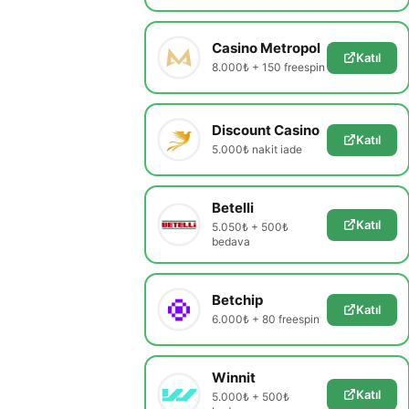
Casino Metropol
Katıl
8.000₺ + 150 freespin
Discount Casino
Katıl
5.000₺ nakit iade
Betelli
Katıl
5.050₺ + 500₺
bedava
Betchip
Katıl
6.000₺ + 80 freespin
Winnit
Katıl
5.000₺ + 500₺