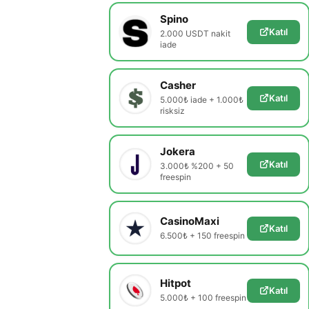
Spino
Katıl
2.000 USDT nakit
iade
Casher
Katıl
5.000₺ iade + 1.000₺
risksiz
Jokera
Katıl
3.000₺ %200 + 50
freespin
CasinoMaxi
Katıl
6.500₺ + 150 freespin
Hitpot
Katıl
5.000₺ + 100 freespin