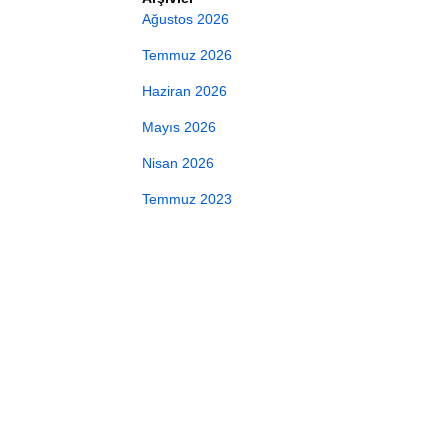
Ağustos 2026
Temmuz 2026
Haziran 2026
Mayıs 2026
Nisan 2026
Temmuz 2023