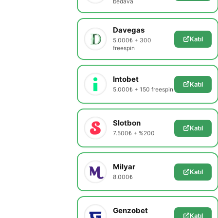
bedava
Davegas
Katıl
5.000₺ + 300
freespin
Intobet
Katıl
5.000₺ + 150 freespin
Slotbon
Katıl
7.500₺ + %200
Milyar
Katıl
8.000₺
Genzobet
Katıl