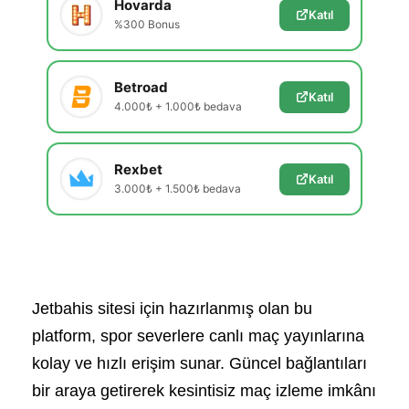
Hovarda
Katıl
%300 Bonus
Betroad
Katıl
4.000₺ + 1.000₺ bedava
Rexbet
Katıl
3.000₺ + 1.500₺ bedava
Jetbahis sitesi için hazırlanmış olan bu
platform, spor severlere canlı maç yayınlarına
kolay ve hızlı erişim sunar. Güncel bağlantıları
bir araya getirerek kesintisiz maç izleme imkânı