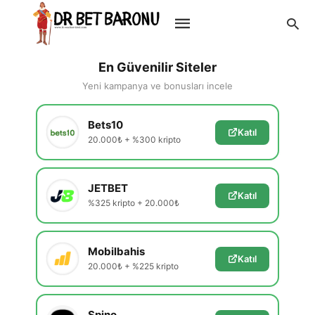
En Güvenilir Siteler
Yeni kampanya ve bonusları incele
Type
your
Bets10
Katıl
searc
20.000₺ + %300 kripto
query
and
hit
enter:
JETBET
Katıl
%325 kripto + 20.000₺
Mobilbahis
Katıl
20.000₺ + %225 kripto
Spino