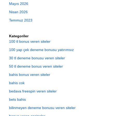
Mayıs 2026
Nisan 2026
Temmuz 2023
Kategoriler
100 tl bonus veren siteler
100 yap çek deneme bonusu yatırımsız
30 tl deneme bonusu veren siteler
50 tl deneme bonus veren siteler
bahis bonus veren siteler
bahis cok
bedava freespin veren siteler
bets bahis
bilinmeyen deneme bonusu veren siteler
bonus veren casinolar