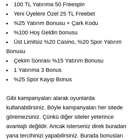
100 TL Yatırıma 50 Freespin
Yeni Üyelere Özel 25 TL Freebet
%25 Yatırım Bonusu + Çark Kodu
%100 Hoş Geldin bonusu
Üst Limitsiz %20 Casino, %20 Spor Yatırım
Bonusu
Çekim Sonrası %15 Yatırım Bonusu
1 Yatırıma 3 Bonus
%25 Spor Kayıp Bonus
Gibi kampanyaları alarak oyunlarda
kullanabilirsiniz. Böyle kampanyaları her sitede
göremezsiniz. Çünkü diğer siteler yeterince
avantajlı değildir. Ancak isterseniz direk buradan
yana tercihinizi yapabilirsiniz. Burada bonusları