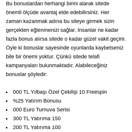
Bu bonuslardan herhangi birini alarak sitede
önemli ölçüde avantaj elde edebilirsiniz. Her
zaman kazanmak adına bu siteye girmek sizin
gerçekten eğlenmenizi sağlar. İnsanlar ne kadar
fazla bonus alırsa sitede o kadar güzel vakit geçirir.
Öyle ki bonuslar sayesinde oyunlarda kaybetseniz
bile bir önemi yoktur. Çünkü sitede telafi
kampanyaları bulunmaktadır. Alabileceğiniz
bonuslar şöyledir:
000 TL Yılbaşı Özel Çekilişi 10 Freespin
%25 Yatırım Bonusu
000 Euro Turnuva Serisi
300 TL Yatırıma 150
200 TL Yatırıma 100