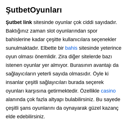
ŞutbetOyunları
Şutbet link
sitesinde oyunlar çok ciddi sayıdadır.
Baktığınız zaman slot oyunlarından spor
bahislerine kadar çeşitte kullanıcılara seçenekler
sunulmaktadır. Elbette bir
bahis
sitesinde yeterince
oyun olması önemlidir. Zira diğer sitelerde bazı
istenen oyunlar yer almıyor. Burasının avantajı da
sağlayıcıların yeterli sayıda olmasıdır. Öyle ki
insanlar çeşitli sağlayıcıları burada seçerek
oyunları karşısına getirmektedir. Özellikle
casino
alanında çok fazla altyapı bulabilirsiniz. Bu sayede
çeşitli şans oyunlarını da oynayarak güzel kazanç
elde edebilirsiniz.