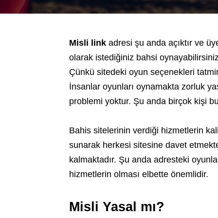
Misli link
adresi şu anda açıktır ve üye 
olarak istediğiniz bahsi oynayabilirsin
Çünkü sitedeki oyun seçenekleri tatmin
İnsanlar oyunları oynamakta zorluk yaşa
problemi yoktur. Şu anda birçok kişi
Bahis sitelerinin verdiği hizmetlerin ka
sunarak herkesi sitesine davet etmekted
kalmaktadır. Şu anda adresteki oyunla
hizmetlerin olması elbette önemlidir.
Misli Yasal mı?