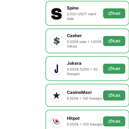
Spino
Katıl
2.000 USDT nakit
iade
Casher
Katıl
5.000₺ iade + 1.000₺
risksiz
Jokera
Katıl
3.000₺ %200 + 50
freespin
CasinoMaxi
Katıl
6.500₺ + 150 freespin
Hitpot
Katıl
5.000₺ + 100 freespin