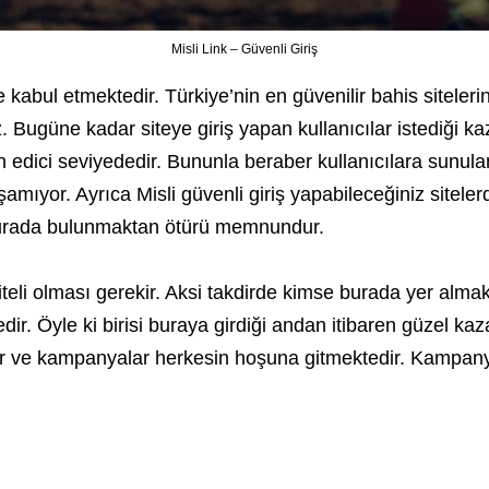
Misli Link – Güvenli Giriş
kabul etmektedir. Türkiye’nin en güvenilir bahis sitelerin
iz. Bugüne kadar siteye giriş yapan kullanıcılar istediği 
 edici seviyededir. Bununla beraber kullanıcılara sunulan
mıyor. Ayrıca Misli güvenli giriş yapabileceğiniz sitelerde
 burada bulunmaktan ötürü memnundur.
liteli olması gerekir. Aksi takdirde kimse burada yer almak
ir. Öyle ki birisi buraya girdiği andan itibaren güzel kaz
r ve kampanyalar herkesin hoşuna gitmektedir. Kampanya