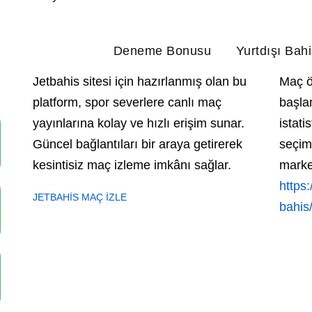
Deneme Bonusu
Yurtdışı Bah
Jetbahis sitesi için hazırlanmış olan bu
Maç ö
platform, spor severlere canlı maç
başla
yayınlarına kolay ve hızlı erişim sunar.
istat
Güncel bağlantıları bir araya getirerek
seçim
kesintisiz maç izleme imkânı sağlar.
market
https
JETBAHİS MAÇ İZLE
bahis