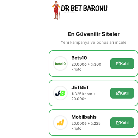
En Güvenilir Siteler
Yeni kampanya ve bonusları incele
Bets10
Katıl
20.000₺ + %300
kripto
JETBET
Katıl
%325 kripto +
20.000₺
Mobilbahis
Katıl
20.000₺ + %225
kripto