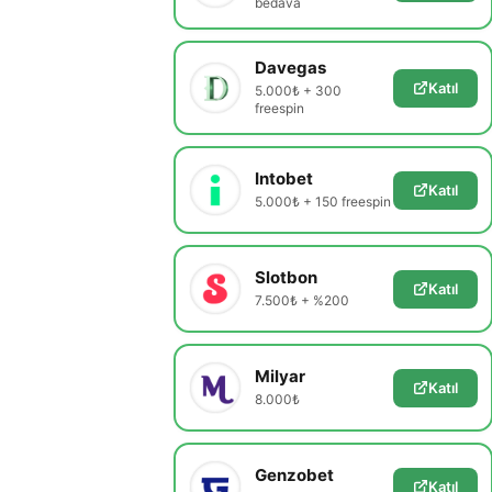
bedava
Davegas
Katıl
5.000₺ + 300
freespin
Intobet
Katıl
5.000₺ + 150 freespin
Slotbon
Katıl
7.500₺ + %200
Milyar
Katıl
8.000₺
Genzobet
Katıl