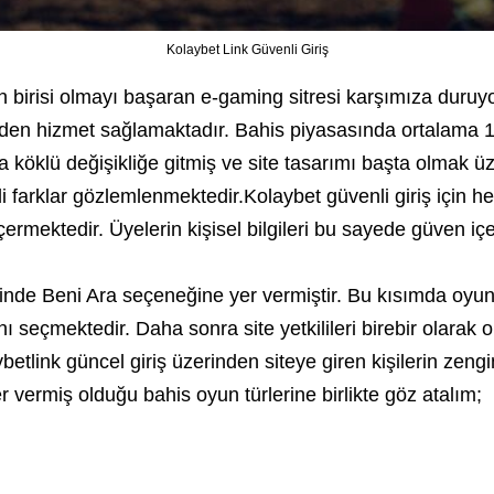
Kolaybet Link Güvenli Giriş
 birisi olmayı başaran e-gaming sitresi karşımıza duruyor
nden hizmet sağlamaktadır. Bahis piyasasında ortalama 10
da köklü değişikliğe gitmiş ve site tasarımı başta olmak ü
i farklar gözlemlenmektedir.Kolaybet güvenli giriş için her 
ermektedir. Üyelerin kişisel bilgileri bu sayede güven iç
nde Beni Ara seçeneğine yer vermiştir. Bu kısımda oyuncul
seçmektedir. Daha sonra site yetkilileri birebir olarak o 
tlink güncel giriş üzerinden siteye giren kişilerin zengi
er vermiş olduğu bahis oyun türlerine birlikte göz atalım;