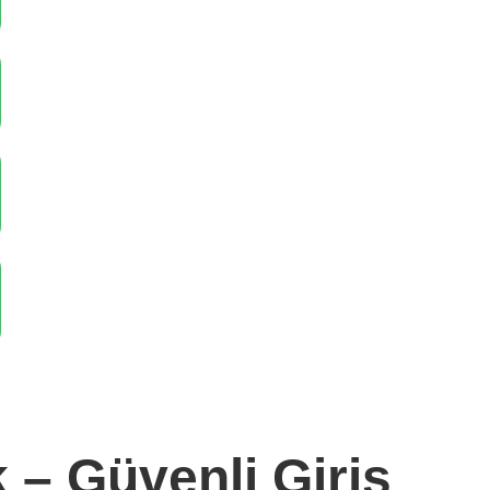
 – Güvenli Giriş