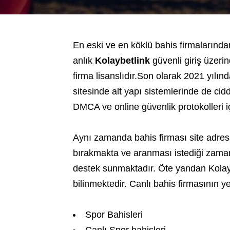
En eski ve en köklü bahis firmalarından
anlık
Kolaybetlink
güvenli giriş üzeri
firma lisanslıdır.Son olarak 2021 yılın
sitesinde alt yapı sistemlerinde de cidd
DMCA ve online güvenlik protokolleri iç
Aynı zamanda bahis firması site adresi
bırakmakta ve aranması istediği zamanı 
destek sunmaktadır. Öte yandan Kolaybe
bilinmektedir. Canlı bahis firmasının y
Spor Bahisleri
Canlı Spor bahisleri