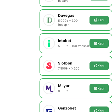
bedava
Davegas
Katıl
5.000₺ + 300
freespin
Intobet
Katıl
5.000₺ + 150 freespin
Slotbon
Katıl
7.500₺ + %200
Milyar
Katıl
8.000₺
Genzobet
Katıl