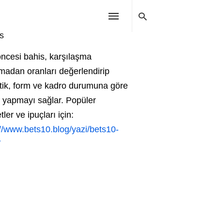
is
ncesi bahis, karşılaşma
madan oranları değerlendirip
Typ
your
istik, form ve kadro durumuna göre
sea
que
 yapmayı sağlar. Popüler
and
ler ve ipuçları için:
hit
ente
://www.bets10.blog/yazi/bets10-
/