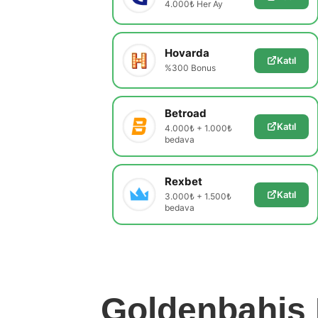
4.000₺ Her Ay
Hovarda
Katıl
%300 Bonus
Betroad
Katıl
4.000₺ + 1.000₺
bedava
Rexbet
Katıl
3.000₺ + 1.500₺
bedava
Goldenbahis L