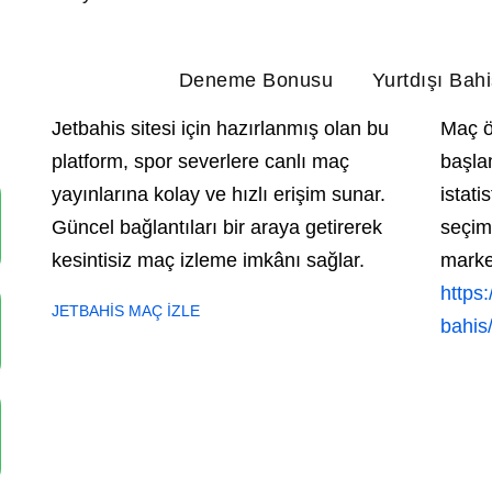
Deneme Bonusu
Yurtdışı Bah
Jetbahis sitesi için hazırlanmış olan bu
Maç ö
platform, spor severlere canlı maç
başla
yayınlarına kolay ve hızlı erişim sunar.
istat
Güncel bağlantıları bir araya getirerek
seçim
kesintisiz maç izleme imkânı sağlar.
market
https
JETBAHİS MAÇ İZLE
bahis