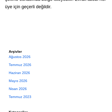
üye için geçerli değildir.
Arşivler
Ağustos 2026
Temmuz 2026
Haziran 2026
Mayıs 2026
Nisan 2026
Temmuz 2023
Kategoriler