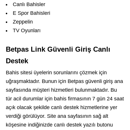
Canlı Bahisler
E Spor Bahisleri
Zeppelin
TV Oyunları
Betpas Link Güvenli Giriş Canlı
Destek
Bahis sitesi üyelerin sorunlarını çözmek için
uğraşmaktadır. Bunun için Betpas güvenli giriş ana
sayfasında müşteri hizmetleri bulunmaktadır. Bu
tür acil durumlar için bahis firmasının 7 gün 24 saat
açık olacak şekilde canlı destek hizmetlerine yer
verdiği görülüyor. Site ana sayfasının sağ alt
köşesine indiğinizde canlı destek yazılı butonu