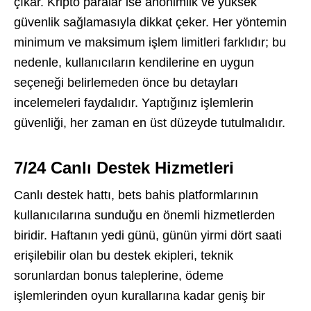
çıkar. Kripto paralar ise anonimlik ve yüksek
güvenlik sağlamasıyla dikkat çeker. Her yöntemin
minimum ve maksimum işlem limitleri farklıdır; bu
nedenle, kullanıcıların kendilerine en uygun
seçeneği belirlemeden önce bu detayları
incelemeleri faydalıdır. Yaptığınız işlemlerin
güvenliği, her zaman en üst düzeyde tutulmalıdır.
7/24 Canlı Destek Hizmetleri
Canlı destek hattı, bets bahis platformlarının
kullanıcılarına sunduğu en önemli hizmetlerden
biridir. Haftanın yedi günü, günün yirmi dört saati
erişilebilir olan bu destek ekipleri, teknik
sorunlardan bonus taleplerine, ödeme
işlemlerinden oyun kurallarına kadar geniş bir