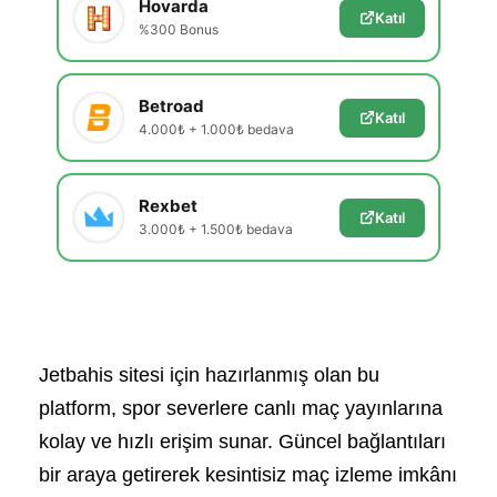
Hovarda
Katıl
%300 Bonus
Betroad
Katıl
4.000₺ + 1.000₺ bedava
Rexbet
Katıl
3.000₺ + 1.500₺ bedava
Jetbahis sitesi için hazırlanmış olan bu
platform, spor severlere canlı maç yayınlarına
kolay ve hızlı erişim sunar. Güncel bağlantıları
bir araya getirerek kesintisiz maç izleme imkânı