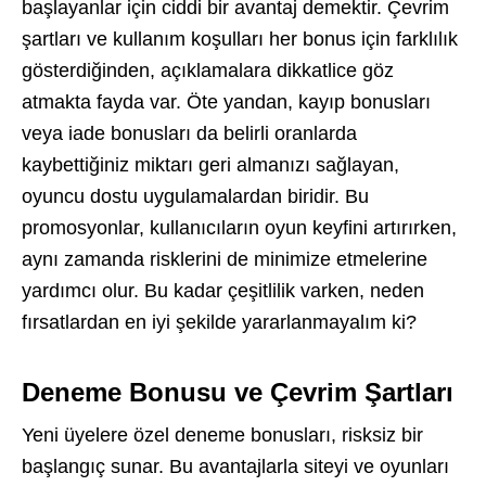
başlayanlar için ciddi bir avantaj demektir. Çevrim
şartları ve kullanım koşulları her bonus için farklılık
gösterdiğinden, açıklamalara dikkatlice göz
atmakta fayda var. Öte yandan, kayıp bonusları
veya iade bonusları da belirli oranlarda
kaybettiğiniz miktarı geri almanızı sağlayan,
oyuncu dostu uygulamalardan biridir. Bu
promosyonlar, kullanıcıların oyun keyfini artırırken,
aynı zamanda risklerini de minimize etmelerine
yardımcı olur. Bu kadar çeşitlilik varken, neden
fırsatlardan en iyi şekilde yararlanmayalım ki?
Deneme Bonusu ve Çevrim Şartları
Yeni üyelere özel deneme bonusları, risksiz bir
başlangıç sunar. Bu avantajlarla siteyi ve oyunları