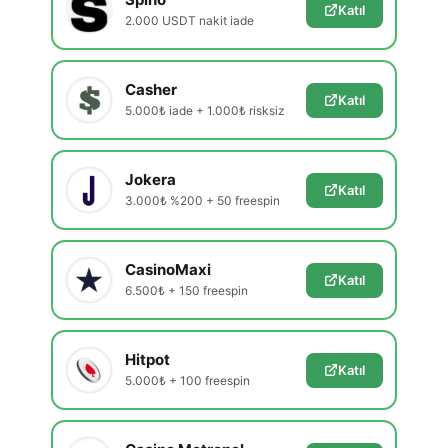
Katıl
2.000 USDT nakit iade
Casher
Katıl
5.000₺ iade + 1.000₺ risksiz
Jokera
Katıl
3.000₺ %200 + 50 freespin
CasinoMaxi
Katıl
6.500₺ + 150 freespin
Hitpot
Katıl
5.000₺ + 100 freespin