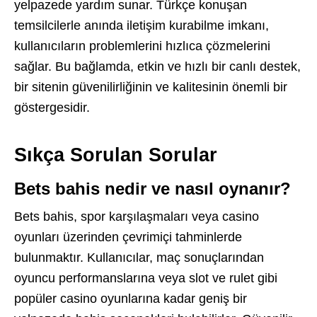
yelpazede yardım sunar. Türkçe konuşan
temsilcilerle anında iletişim kurabilme imkanı,
kullanıcıların problemlerini hızlıca çözmelerini
sağlar. Bu bağlamda, etkin ve hızlı bir canlı destek,
bir sitenin güvenilirliğinin ve kalitesinin önemli bir
göstergesidir.
Sıkça Sorulan Sorular
Bets bahis nedir ve nasıl oynanır?
Bets bahis, spor karşılaşmaları veya casino
oyunları üzerinden çevrimiçi tahminlerde
bulunmaktır. Kullanıcılar, maç sonuçlarından
oyuncu performanslarına veya slot ve rulet gibi
popüler casino oyunlarına kadar geniş bir