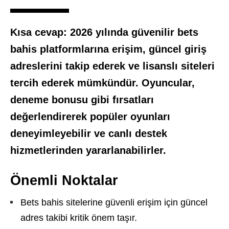
Kısa cevap:
2026 yılında güvenilir bets
bahis platformlarına erişim, güncel giriş
adreslerini takip ederek ve lisanslı siteleri
tercih ederek mümkündür. Oyuncular,
deneme bonusu gibi fırsatları
değerlendirerek popüler oyunları
deneyimleyebilir ve canlı destek
hizmetlerinden yararlanabilirler.
Önemli Noktalar
Bets bahis sitelerine güvenli erişim için güncel
adres takibi kritik önem taşır.