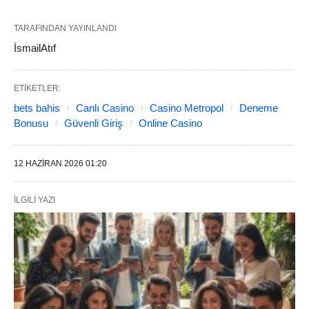
TARAFINDAN YAYINLANDI
İsmailAtıf
ETIKETLER:
bets bahis
Canlı Casino
Casino Metropol
Deneme
Bonusu
Güvenli Giriş
Online Casino
12 HAZIRAN 2026 01:20
İLGILI YAZI