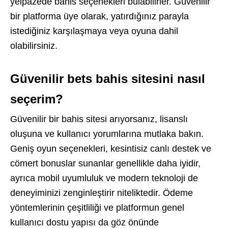
yelpazede bahis seçenekleri bulabilirler. Güvenilir
bir platforma üye olarak, yatırdığınız parayla
istediğiniz karşılaşmaya veya oyuna dahil
olabilirsiniz.
Güvenilir bets bahis sitesini nasıl
seçerim?
Güvenilir bir bahis sitesi arıyorsanız, lisanslı
oluşuna ve kullanıcı yorumlarına mutlaka bakın.
Geniş oyun seçenekleri, kesintisiz canlı destek ve
cömert bonuslar sunanlar genellikle daha iyidir,
ayrıca mobil uyumluluk ve modern teknoloji de
deneyiminizi zenginleştirir niteliktedir. Ödeme
yöntemlerinin çeşitliliği ve platformun genel
kullanıcı dostu yapısı da göz önünde