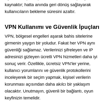
kaynaktır; hatta anında geri dönüş sağlayarak
kullanıcıların bekleme süresini azaltır.
VPN Kullanımı ve Güvenlik İpuçları
VPN, bölgesel engelleri aşarak bahis sitelerine
girmenin yaygın bir yoludur. Fakat her VPN aynı
güvenliği sağlamaz. Verilerinizi şifreleyen ve IP
adresinizi gizleyen ücretli VPN hizmetleri daha iyi
sonuç verir. Özellikle, ücretsiz VPN’ler yerine,
kullanıcı yorumlarını ve güvenlik protokollerini
inceleyerek bir seçim yapmak, kişisel verilerin
korunması açısından daha akılcı bir yaklaşım
olacaktır. Unutmayın, güvenli bir bağlantı, oyun
keyfinizin temelidir.