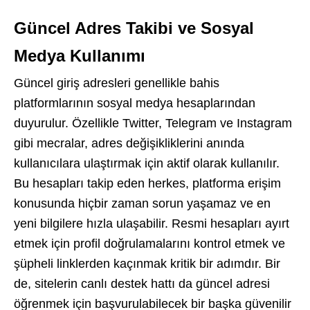
Güncel Adres Takibi ve Sosyal
Medya Kullanımı
Güncel giriş adresleri genellikle bahis
platformlarının sosyal medya hesaplarından
duyurulur. Özellikle Twitter, Telegram ve Instagram
gibi mecralar, adres değişikliklerini anında
kullanıcılara ulaştırmak için aktif olarak kullanılır.
Bu hesapları takip eden herkes, platforma erişim
konusunda hiçbir zaman sorun yaşamaz ve en
yeni bilgilere hızla ulaşabilir. Resmi hesapları ayırt
etmek için profil doğrulamalarını kontrol etmek ve
şüpheli linklerden kaçınmak kritik bir adımdır. Bir
de, sitelerin canlı destek hattı da güncel adresi
öğrenmek için başvurulabilecek bir başka güvenilir