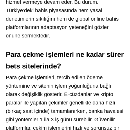
hizmet vermeye devam eder. Bu durum,
Türkiye’deki bahis piyasasında hem yasal
denetimlerin sıkılığını hem de global online bahis
platformlarının adaptasyon yeteneğini gözler
önüne sermektedir.
Para çekme işlemleri ne kadar sürer
bets sitelerinde?
Para çekme işlemleri, tercih edilen ödeme
yöntemine ve sitenin işlem yoğunluğuna bağlı
olarak değişiklik gösterir. E-cüzdanlar ve kripto
paralar ile yapılan çekimler genellikle daha hızlı
(birkaç saat içinde) tamamlanırken, banka havalesi
gibi yöntemler 1 ila 3 iş günü sürebilir. Güvenilir
platformlar, çekim işlemlerini hızlı ve sorunsuz bir