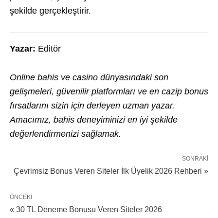
şekilde gerçekleştirir.
Yazar:
Editör
Online bahis ve casino dünyasındaki son
gelişmeleri, güvenilir platformları ve en cazip bonus
fırsatlarını sizin için derleyen uzman yazar.
Amacımız, bahis deneyiminizi en iyi şekilde
değerlendirmenizi sağlamak.
SONRAKI
Çevrimsiz Bonus Veren Siteler İlk Üyelik 2026 Rehberi »
ÖNCEKI
« 30 TL Deneme Bonusu Veren Siteler 2026