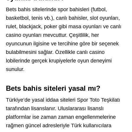
Bets bahis sitelerinde spor bahisleri (futbol,
basketbol, tenis vb.), canlı bahisler, slot oyunları,
rulet, blackjack, poker gibi masa oyunları ve canlı
casino oyunları mevcuttur. Çeşitlilik, her
oyuncunun ilgisine ve tercihine göre bir seçenek
bulabilmesini sağlar. Özellikle canlı casino
lobilerinde gerçek krupiyelerle oyun deneyimi
sunulur.
Bets bahis siteleri yasal mı?
Türkiye’de yasal iddaa siteleri Spor Toto Teşkilatı
tarafından lisanslanır. Uluslararası lisanslı
platformlar ise zaman zaman engellenmelerine
rağmen güncel adresleriyle Türk kullanıcılara