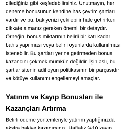
dilediğiniz gibi keşfedebilirsiniz. Unutmayın, her
deneme bonusunun kendine has çevrim şartları
vardır ve bu, bakiyenizi çekilebilir hale getirirken
dikkate almanız gereken önemli bir detaydır.
Örneğin, bonus miktarının belirli bir katı kadar
bahis yapılması veya belirli oyunlarda kullanılması
istenebilir. Bu şartları yerine getirmeden bonus
kazancını çekmek mümkün değildir. İşin aslı, bu
şartlar sitenin adil oyun politikasının bir parçasıdır
ve kötüye kullanımı engellemeyi amaçlar.
Yatırım ve Kayıp Bonusları ile
Kazançları Artırma
Belirli ödeme yöntemleriyle yatırım yaptığınızda
ekstra bakiye kazanırsınız. Haftalık %10 kayıp